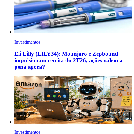
Investimentos
Eli Lilly (LILY34): Mounjaro e Zepbound
impulsionam receita do 2T26; ações valem a
pena agora?
Investimentos