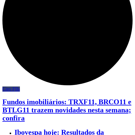
Giro FIIs
Fundos imobiliários: TRXF11, BRCO11 e
BTLG11 trazem novidades nesta semana;
confira
Ibovespa hoje: Resultados da