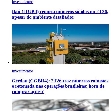
Investimentos
Itaú (ITUB4) reporta números sólidos no 2T26,
apesar do ambiente desafiador
Investimentos
Gerdau (GGBR4): 2T26 traz números robustos
e retomada nas operações brasileiras; hora de
comprar ações?