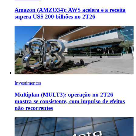
Amazon (AMZO34): AWS acelera e a receita
supera US$ 200 bilhões no 2T26
Investimentos
Multiplan (MULT3): operação no 2T26
mostra-se consistente, com impulso de efeitos
não recorrentes