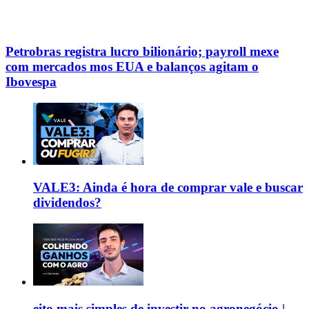
Petrobras registra lucro bilionário; payroll mexe
com mercados mos EUA e balanços agitam o
Ibovespa
VALE3: Ainda é hora de comprar vale e buscar
dividendos?
eito mais simples de investir no agronegócio |